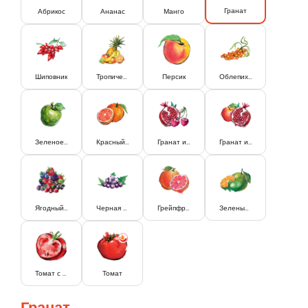
Гранат
Абрикос
Ананас
Манго
Шиповник
Тропический
Персик
Облепиха
Зеленое Яблоко
Красный Апельсин
Гранат и Вишня
Гранат и Яблоко
Ягодный Микс
Черная Смородина
Грейпфрут
Зеленый Апельсин и Лайм
Томат с мякотью
Томат
Гранат