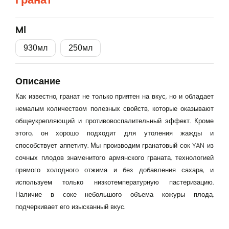
Вход
Lorem Ipsum...
Ml
Эл. почта
930мл
250мл
Описание
Password
Как известно, гранат не только приятен на вкус, но и обладает
немалым количеством полезных свойств, которые оказывают
общеукрепляющий и противовоспалительный эффект. Кроме
Remember me
этого, он хорошо подходит для утоления жажды и
способствует аппетиту. Мы производим гранатовый сок YAN из
сочных плодов знаменитого армянского граната, технологией
Вход
прямого холодного отжима и без добавления сахара, и
используем только низкотемпературную пастеризацию.
Наличие в соке небольшого объема кожуры плода,
подчеркивает его изысканный вкус.