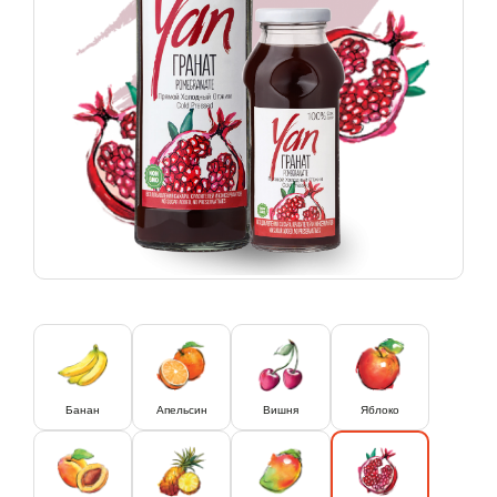
Банан
Апельсин
Вишня
Яблоко