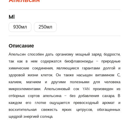
Вход
Lorem Ipsum...
Ml
Эл. почта
930мл
250мл
Описание
Password
Апельсин способен дать организму мощный заряд бодрости,
так как в нем содержатся биофлавоноиды – природные
химические соединения, являющиеся гарантами долгой и
Remember me
здоровой жизни клеток. Он также насыщен витамином С,
калием, магнием и другими полезными для человека
микроэлементами. Апельсиновый сок YAN произведен из
Вход
отборных сортов апельсина – без добавления сахара. В
каждом его глотке ощущается превосходный аромат и
восхитительная свежесть ярких цитрусов, обогащенных
щедрой энергией солнца.