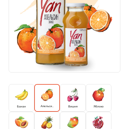
Апельсин
Банан
Вишня
Яблоко