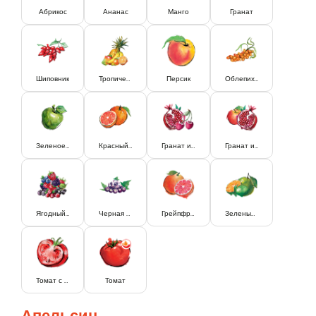
Абрикос
Ананас
Манго
Гранат
Шиповник
Тропический
Персик
Облепиха
Зеленое Яблоко
Красный Апельсин
Гранат и Вишня
Гранат и Яблоко
Ягодный Микс
Черная Смородина
Грейпфрут
Зеленый Апельсин и Лайм
Томат с мякотью
Томат
Апельсин