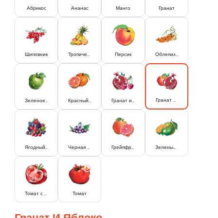
Абрикос
Ананас
Манго
Гранат
Шиповник
Тропический
Персик
Облепиха
Гранат и Яблоко
Зеленое Яблоко
Красный Апельсин
Гранат и Вишня
Ягодный Микс
Черная Смородина
Грейпфрут
Зеленый Апельсин и Лайм
Вход
Томат с мякотью
Томат
Lorem Ipsum...
Гранат И Яблоко