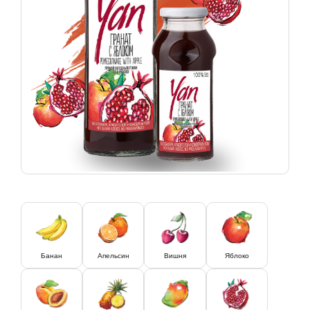
Банан
Апельсин
Вишня
Яблоко