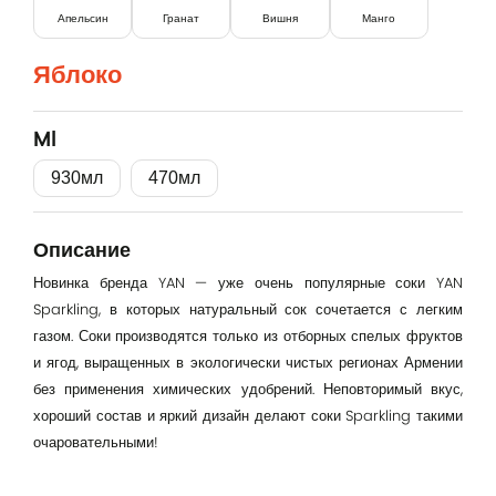
Апельсин
Гранат
Вишня
Манго
Яблоко
Ml
930мл
470мл
Вход
Описание
Lorem Ipsum...
Новинка бренда YAN — уже очень популярные соки YAN
Эл. почта
Sparkling, в которых натуральный сок сочетается с легким
газом. Соки производятся только из отборных спелых фруктов
и ягод, выращенных в экологически чистых регионах Армении
Password
без применения химических удобрений. Неповторимый вкус,
хороший состав и яркий дизайн делают соки Sparkling такими
очаровательными!
Remember me