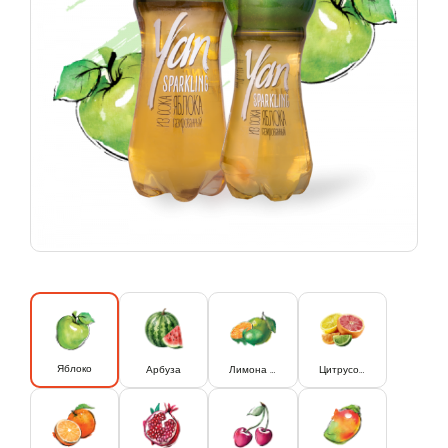
Яблоко
Арбуза
Лимона и лайма
Цитрусовый микс