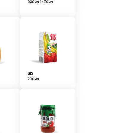
930мл | 470мл
SIS
200мл