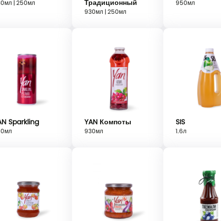
Традиционный
0мл | 250мл
950мл
930мл | 250мл
Вход
Lorem Ipsum...
Эл. почта
Password
N Sparkling
YAN Компоты
SIS
50мл
930мл
1.6л
Remember me
Вход