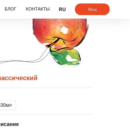
Вход
БЛОГ
КОНТАКТЫ
RU
лассический
330мл
исание