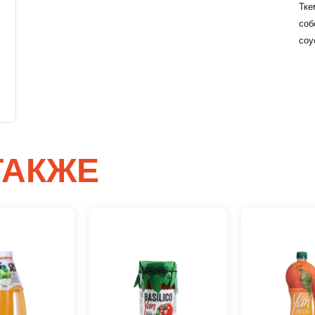
Тк
соб
соу
Вход
Lorem Ipsum...
Эл. почта
ТАКЖЕ
Password
Remember me
Вход