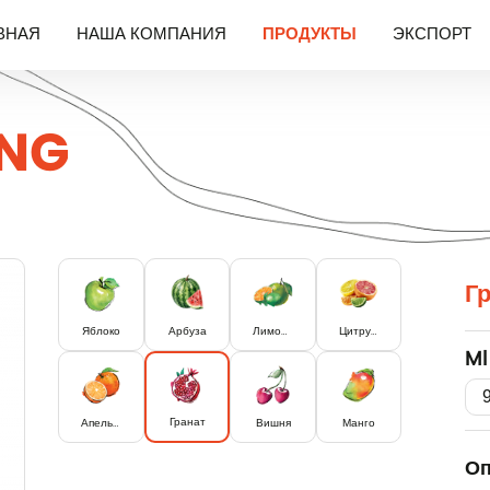
ВНАЯ
НАША КОМПАНИЯ
ПРОДУКТЫ
ЭКСПОРТ
ING
Г
Яблоко
Арбуза
Лимона и лайма
Цитрусовый микс
Ml
Гранат
Апельсин
Вишня
Манго
Оп