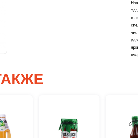
Нов
YAN
с л
спе
чис
удо
Вход
яр
Lorem Ipsum...
оча
Эл. почта
ТАКЖЕ
Password
Remember me
Вход