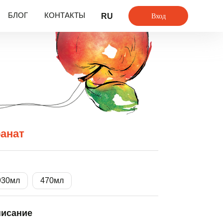
Вход
БЛОГ
КОНТАКТЫ
RU
ранат
930мл
470мл
исание