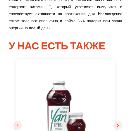
содержат витамин C, который укрепляет иммунитет и
способствует активности на протяжении дня. Наслаждение
Remember me
соком зелёного апельсина и лайма SIYA подарит вам заряд
энергии на целый день.
Вход
У НАС ЕСТЬ ТАКЖЕ