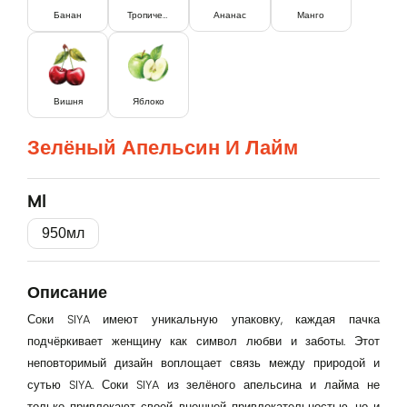
Банан
Тропический
Ананас
Манго
Вишня
Яблоко
Зелёный Апельсин И Лайм
Ml
950мл
Вход
Lorem Ipsum...
Описание
Соки SIYA имеют уникальную упаковку, каждая пачка
Эл. почта
подчёркивает женщину как символ любви и заботы. Этот
неповторимый дизайн воплощает связь между природой и
сутью SIYA. Соки SIYA из зелёного апельсина и лайма не
Password
только привлекают своей внешней привлекательностью, но и