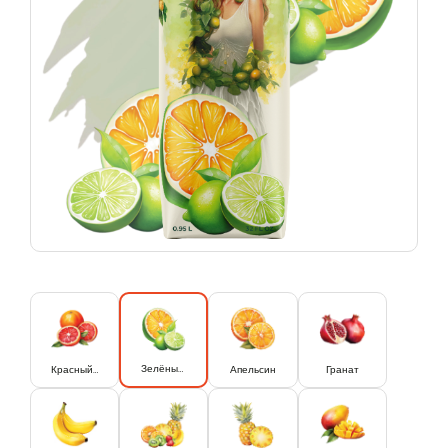
Зелёный апельсин и Лайм
Красный апельсин
Апельсин
Гранат