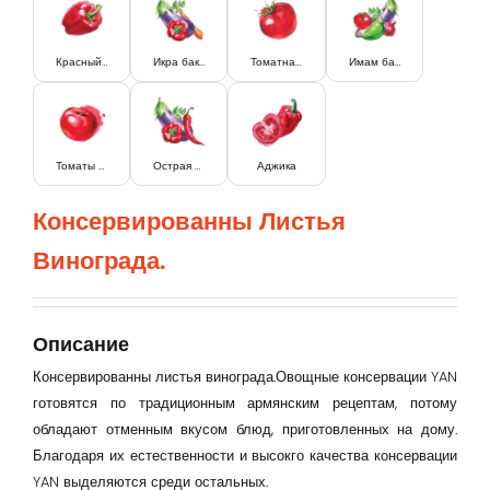
Красный перец
Икра баклажання
Томатная паста
Имам баялды
Томаты в собственном соку
Острая икра баклажанная
Аджика
Консервированны Листья
Вход
Винограда.
Lorem Ipsum...
Эл. почта
Описание
Консервированны листья винограда.Овощные консервации YAN
готовятся по традиционным армянским рецептам, потому
Password
обладают отменным вкусом блюд, приготовленных на дому.
Благодаря их естественности и высокго качества консервации
YAN выделяются среди остальных.