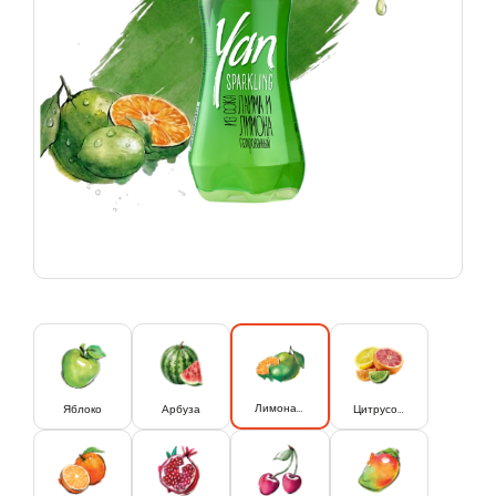
Лимона и лайма
Яблоко
Арбуза
Цитрусовый микс