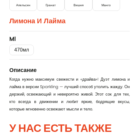
Апельсин
Гранат
Вишня
Манго
Лимона И Лайма
Ml
Вход
470мл
Lorem Ipsum...
Описание
Эл. почта
Когда нужно максимум свежести и «драйва»! Дуэт лимона и
лайма в версии Sparkling — лучший способ утолить жажду. Он
дерзкий, освежающий и невероятно живой. Этот сок для тех,
Password
кто всегда в движении и любит яркие, бодрящие вкусы,
которые мгновенно освежают мысли и тело.
У НАС ЕСТЬ ТАКЖЕ
Remember me