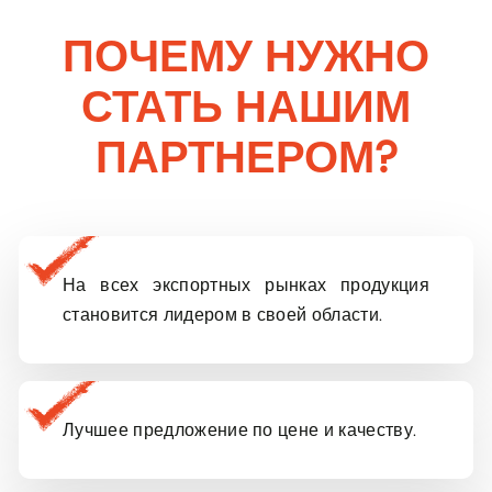
ПОЧЕМУ НУЖНО
СТАТЬ НАШИМ
ПАРТНЕРОМ?
Контакты
Для дополнительных вопросов, в том числе о
возможностях партнерства, обращайтесь по
электронной почте.
На всех экспортных рынках продукция
Название компании
становится лидером в своей области.
Вход
Lorem Ipsum...
Имя Фамилия
Эл. почта
Лучшее предложение по цене и качеству.
Телефон