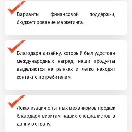
Password
Эл. почта
*
Варианты финансовой поддержки,
бюджетирование маркетинга.
Remember me
Страна
*
Выбрать страну
Вход
Благодаря дизайну, который был удостоен
Чем мы можем помочь?
международных наград, наши продукты
выделяются на рынках и легко находят
контакт с потребителем.
Отправить
Локализация опытных механизмов продаж
благодаря визитам наших специалистов в
данную страну.