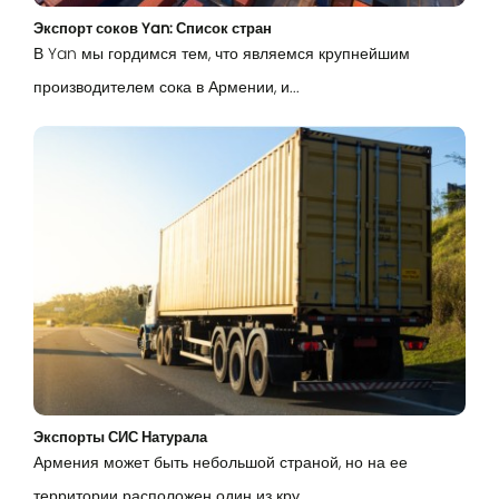
Экспорт соков Yan: Список стран
В Yan мы гордимся тем, что являемся крупнейшим
производителем сока в Армении, и...
Вход
Lorem Ipsum...
Эл. почта
Password
Экспорты СИС Натурала
Армения может быть небольшой страной, но на ее
Remember me
территории расположен один из кру...