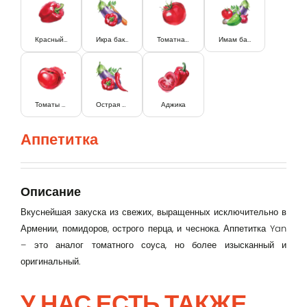
Красный перец
Икра баклажання
Томатная паста
Имам баялды
Томаты в собственном соку
Острая икра баклажанная
Аджика
Вход
Аппетитка
Lorem Ipsum...
Эл. почта
Описание
Вкуснейшая закуска из свежих, выращенных исключительно в
Армении, помидоров, острого перца, и чеснока. Аппетитка Yan
Password
– это аналог томатного соуса, но более изысканный и
оригинальный.
Remember me
У НАС ЕСТЬ ТАКЖЕ