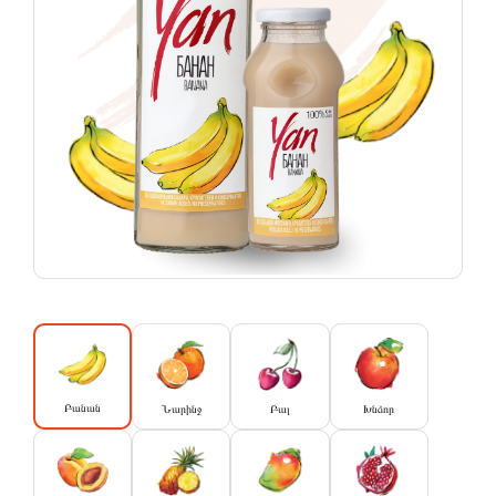
Բանան
Նարինջ
Բալ
Խնձոր