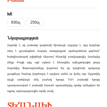
Մուտք
Ml
Էլ․հասցե
930մլ
250մլ
Գաղտնաբառ
Նկարագրություն
Հայտնի է, որ բանանը կալիումի հիանալի աղբյուր է, որը կարևոր
տեղ է զբաղեցնում մարդու առողջության պահպանման գործում՝
Remember me
հանդիսանալով բջիջների ներսում հեղուկի բաղկացուցիչ մասերից
մեկը: Բացի այդ, այն օգնում է հեռացնել ավելցուկային ջուրը
Մուտք
մարմնից: Փորձագետները կարծում են, որ կալիումի պակասը
լրացնելու համար խորհուրդ է տրվում ամեն օր խմել այս էկզոտիկ
մրգի առնվազն մեկ բաժակ հյութը: Yan բանանի հյութը
պատրաստված է բանանի հասած պտուղներից, որոնք աճեցվում են
այրող արևադարձային արևի տակ:
ՏԵ՛Ս ՆԱԵՒ