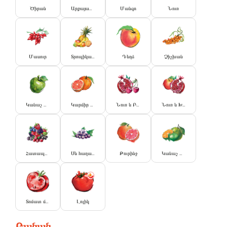
Ծիրան
Արքայախնձոր
Մանգո
Նուռ
Մասուր
Տրոպիկական
Դեղձ
Չիչխան
Կանաչ Խնձոր
Կարմիր Նարինջ
Նուռ և Բալ
Նուռ և Խնձոր
Հատապտղային Միքս
Սև հաղարջ
Թուրինջ
Կանաչ Նարինջ և Լայմ
Տոմատ միջուկով
Լոլիկ
Բանան