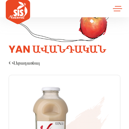
YAN ԱՎԱՆԴԱԿԱՆ
Վերադառնալ