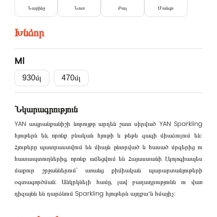
Նարինջ
Նուռ
Բալ
Մանգո
Խնձոր
Ml
930մլ
470մլ
Մուտք
Նկարագրություն
Էլ․հասցե
YAN ապրանքանիշի նորույթը արդեն շատ սիրված YAN Sparkling
հյութերն են, որոնք բնական հյութի և թեթև գազի միաձուլում են։
Հյութերը պատրաստվում են միայն ընտրված և հասած մրգերից ու
հատապտուղներից, որոնք աճեցվում են Հայաստանի էկոլոգիապես
Գաղտնաբառ
մաքուր շրջաններում` առանց քիմիական պարարտանյութերի
օգտագործման: Անկրկնելի համը, լավ բաղադրությունն ու վառ
դիզայնն են դարձնում Sparkling հյութերն այդքա՜ն հմայիչ։
Remember me