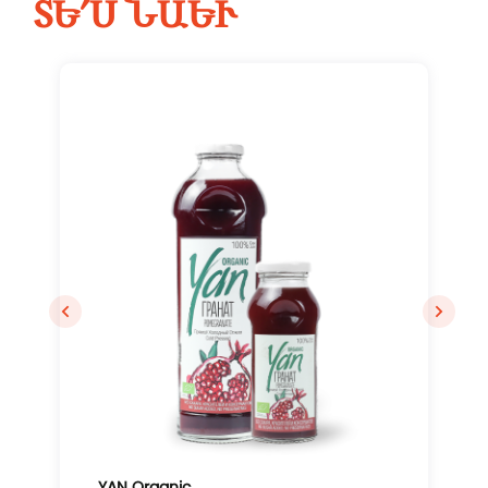
ՏԵ՛Ս ՆԱԵՒ
Մուտք
YAN Organic