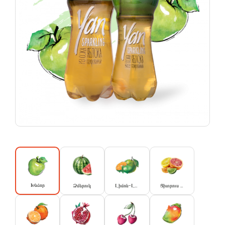
Խնձոր
Ձմերուկ
Լիմոն-Լայմ
Ցիտրուս միքս‍